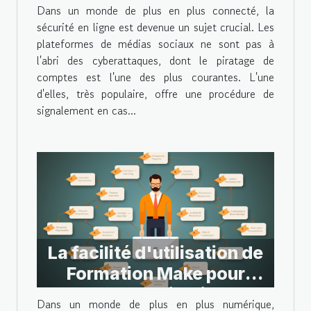
Instagram en cas de
Dans un monde de plus en plus connecté, la
piratage
sécurité en ligne est devenue un sujet crucial. Les
plateformes de médias sociaux ne sont pas à
l'abri des cyberattaques, dont le piratage de
comptes est l'une des plus courantes. L'une
d'elles, très populaire, offre une procédure de
signalement en cas...
La facilité d'utilisation de
Formation Make pour
l'automatisation
Dans un monde de plus en plus numérique,