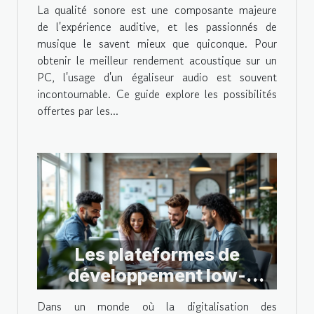
La qualité sonore est une composante majeure
audio pour les mélomanes
de l'expérience auditive, et les passionnés de
musique le savent mieux que quiconque. Pour
obtenir le meilleur rendement acoustique sur un
PC, l'usage d'un égaliseur audio est souvent
incontournable. Ce guide explore les possibilités
offertes par les...
Les plateformes de
développement low-
code/no-code
Dans un monde où la digitalisation des