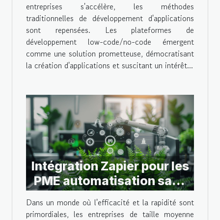
révolutionnent-elles la
entreprises s'accélère, les méthodes
création d'applications
traditionnelles de développement d'applications
sont repensées. Les plateformes de
développement low-code/no-code émergent
comme une solution prometteuse, démocratisant
la création d'applications et suscitant un intérêt...
Intégration Zapier pour les
PME automatisation sans
code pour gagner en
Dans un monde où l'efficacité et la rapidité sont
productivité
primordiales, les entreprises de taille moyenne