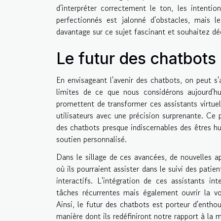
d'interpréter correctement le ton, les intenti
perfectionnés est jalonné d'obstacles, mais l
davantage sur ce sujet fascinant et souhaitez dé
Le futur des chatbots 
En envisageant l'avenir des chatbots, on peut s'
limites de ce que nous considérons aujourd'h
promettent de transformer ces assistants virtuel
utilisateurs avec une précision surprenante. Ce 
des chatbots presque indiscernables des êtres hu
soutien personnalisé.
Dans le sillage de ces avancées, de nouvelles ap
où ils pourraient assister dans le suivi des pati
interactifs. L'intégration de ces assistants i
tâches récurrentes mais également ouvrir la vo
Ainsi, le futur des chatbots est porteur d'entho
manière dont ils redéfiniront notre rapport à la 