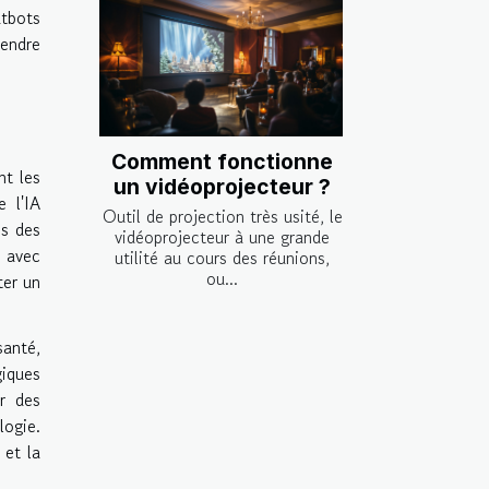
atbots
rendre
Comment fonctionne
nt les
un vidéoprojecteur ?
 l'IA
Outil de projection très usité, le
ns des
vidéoprojecteur à une grande
r avec
utilité au cours des réunions,
ou...
ter un
santé,
giques
er des
logie.
 et la