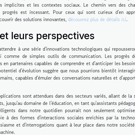
ons implicites et les contextes sociaux. Le chemin vers des ch
e progrès est incessant. Pour ceux qui sont curieux d'en app
couvrir des solutions innovantes,
découvrez plus de détails ici
.
et leurs perspectives
attendre à une série d'innovations technologiques qui repoussero
ui comme de simples outils de communication. Les progrès de
s en partenaires capables de comprendre et d'anticiper les besoi
potentiel d'évolution suggère que nous pourrions bientôt interagi
mains, capables d'émuler des conversations naturelles et d'appor
plications sont attendues dans des secteurs variés, allant de la 
ents, jusqu'au domaine de l'éducation, en tant qu'assistants pédago
ntelligents dans notre quotidien pourrait non seulement optimis
ie à des formes d'interactions sociales enrichies par la techno
usiasme et d'interrogations quant à leur place dans notre société
machine.