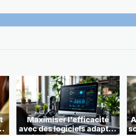
t
Maximiser l'efficacité
A
es
avec des logiciels adaptés
so