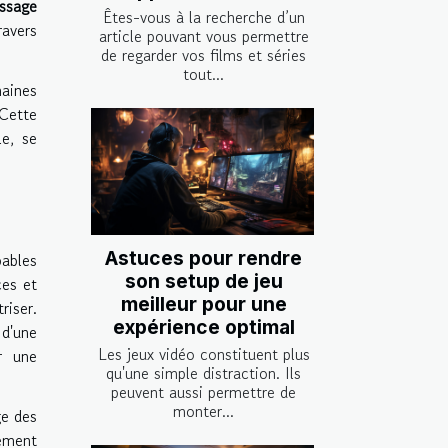
issage
Êtes-vous à la recherche d’un
avers
article pouvant vous permettre
de regarder vos films et séries
tout...
maines
 Cette
le, se
Astuces pour rendre
ables
son setup de jeu
ces et
meilleur pour une
riser.
expérience optimal
 d'une
Les jeux vidéo constituent plus
r une
qu'une simple distraction. Ils
peuvent aussi permettre de
monter...
e des
lement