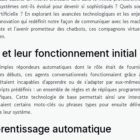
systèmes ont-ils évolué pour devenir si sophistiqués ? Quels so
tificielle ? En explorant les avancées technologiques et les enj
nnovation qui redéfinit notre façon de communiquer avec les mac
ante et l'avenir prometteur des chatbots, ces compagnons virtue
en.
 et leur fonctionnement initial
mples répondeurs automatiques dont le rôle était de fourni
urs débuts, ces agents conversationnels fonctionnaient grâce
s étaient incapables d'apprendre ou de s'adapter par eux-même
cripts prédéfinis : un ensemble de règles et de répliques program
fiques. Cette technologie de base permettait ainsi une intera
saient certains mots-clés ou phrases types pour ensuite déliv
s leur système.
pprentissage automatique