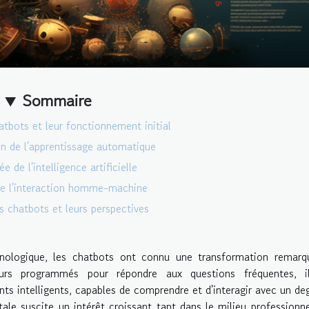
Sommaire
atbots et leur fonctionnement initial
on de l'apprentissage automatique
 de l'intelligence artificielle
de l'interaction homme-machine
s chatbots et leurs perspectives
ologique, les chatbots ont connu une transformation remarqu
rs programmés pour répondre aux questions fréquentes, i
s intelligents, capables de comprendre et d'interagir avec un de
tale suscite un intérêt croissant tant dans le milieu professionn