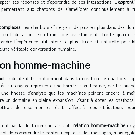
apter ses réponses et d'apprendre de ses interactions. L'
apprent
permettant aux chatbots de s'améliorer continuellement à tr
 complexes
, les chatbots s'intègrent de plus en plus dans des do
é ou l'éducation, en offrant une assistance de haute qualité.
ndre l'expérience utilisateur la plus fluide et naturelle possib
 d'une véritable conversation humaine.
ction homme-machine
ltitude de défis, notamment dans la création de chatbots cap
tés
du langage représente une barrière significative, car les nuan
une finesse d'analyse que les machines peinent encore à maît
re un domaine en pleine expansion, visant à doter les chatbots
trait de discerner les états affectifs des utilisateurs pou
tent pas là. Instaurer une véritable
relation homme-machine
exig
ent de comprendre le contenu explicite des messages, mais éga