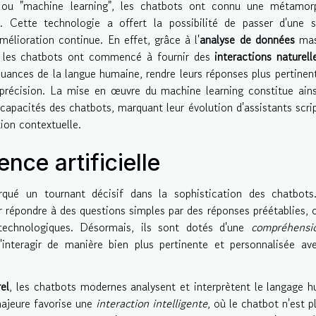
 ou "machine learning", les chatbots ont connu une métamor
r. Cette technologie a offert la possibilité de passer d'une 
lioration continue. En effet, grâce à l'
analyse de données
mas
 les chatbots ont commencé à fournir des
interactions naturell
uances de la langue humaine, rendre leurs réponses plus pertinen
précision. La mise en œuvre du machine learning constitue ain
apacités des chatbots, marquant leur évolution d'assistants scri
ion contextuelle.
ence artificielle
ué un tournant décisif dans la sophistication des chatbots
r répondre à des questions simples par des réponses préétablies, 
technologiques. Désormais, ils sont dotés d'une
compréhensi
interagir de manière bien plus pertinente et personnalisée av
el
, les chatbots modernes analysent et interprètent le langage 
majeure favorise une
interaction intelligente
, où le chatbot n'est p