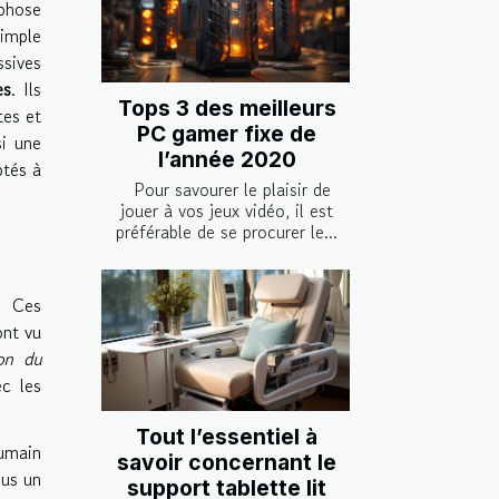
phose
simple
sives
es
. Ils
Tops 3 des meilleurs
tes et
PC gamer fixe de
si une
l’année 2020
ptés à
Pour savourer le plaisir de
jouer à vos jeux vidéo, il est
préférable de se procurer le...
. Ces
ont vu
on du
ec les
Tout l’essentiel à
humain
savoir concernant le
lus un
support tablette lit