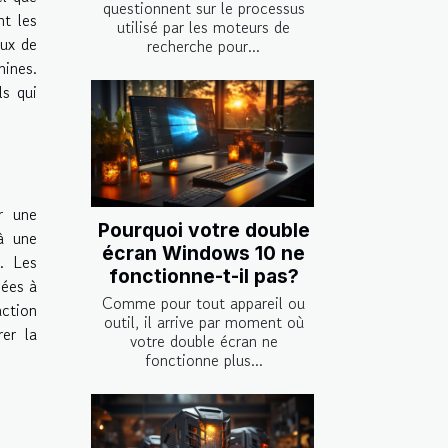
questionnent sur le processus
nt les
utilisé par les moteurs de
eux de
recherche pour...
hines.
ls qui
r une
Pourquoi votre double
 à une
écran Windows 10 ne
s. Les
fonctionne-t-il pas?
mées à
Comme pour tout appareil ou
ction
outil, il arrive par moment où
rer la
votre double écran ne
fonctionne plus...