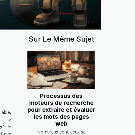
Sur Le Même Sujet
Processus des
moteurs de recherche
pour extraire et évaluer
able.
les mots des pages
ls se
web
gré de
Nombreux sont ceux se
el que