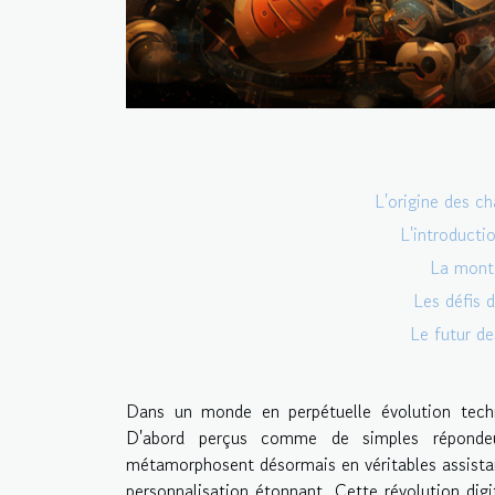
L'origine des ch
L'introducti
La montée
Les défis 
Le futur de
Dans un monde en perpétuelle évolution techn
D'abord perçus comme de simples répondeu
métamorphosent désormais en véritables assistant
personnalisation étonnant. Cette révolution digi