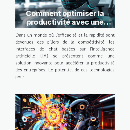
Comment optimiser la
productivité avec une
interface de chat basée sur
Dans un monde où l'efficacité et la rapidité sont
l'IA
devenues des piliers de la compétitivité, les
interfaces de chat basées sur l'intelligence
artificielle (IA) se présentent comme une
solution innovante pour accélérer la productivité
des entreprises. Le potentiel de ces technologies
pour...