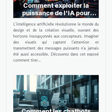
Comment exploiter la
puissance de l'IA pour
transformer vos concepts
L'intelligence artificielle révolutionne le monde du
en visuels impressionnants
design et de la création visuelle, ouvrant des
horizons insoupçonnés aux concepteurs. Imaginer
des visuels qui captent l'attention et
transmettent des messages puissants n'a jamais
été aussi accessible. Découvrez dans cet exposé
comment tirer...
Comment les chatbots