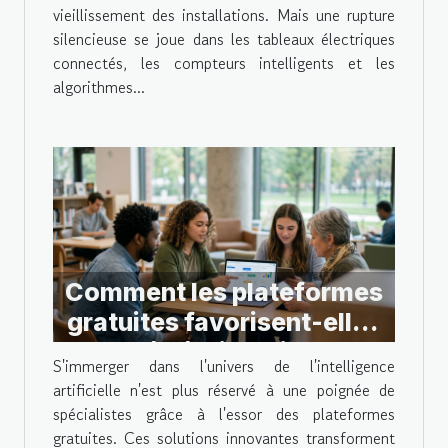
vieillissement des installations. Mais une rupture
silencieuse se joue dans les tableaux électriques
connectés, les compteurs intelligents et les
algorithmes...
Comment les plateformes
gratuites favorisent-elles
l'accès à l'intelligence
S'immerger dans l'univers de l'intelligence
artificielle ?
artificielle n'est plus réservé à une poignée de
spécialistes grâce à l'essor des plateformes
gratuites. Ces solutions innovantes transforment