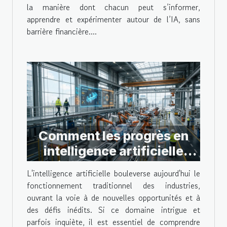
la manière dont chacun peut s’informer,
apprendre et expérimenter autour de l’IA, sans
barrière financière....
Comment les progrès en
intelligence artificielle
influencent-ils les
L'intelligence artificielle bouleverse aujourd'hui le
industries ?
fonctionnement traditionnel des industries,
ouvrant la voie à de nouvelles opportunités et à
des défis inédits. Si ce domaine intrigue et
parfois inquiète, il est essentiel de comprendre