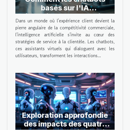
basés sur l'IA
révolutionnent le service
Dans un monde où l'expérience client devient la
client
pierre angulaire de la compétitivité commerciale,
l'intelligence artificielle s'invite au cœur des
stratégies de service à la clientèle. Les chatbots,
ces assistants virtuels qui dialoguent avec les
utilisateurs, transforment les interactions...
Exploration approfondie
des impacts des quatre