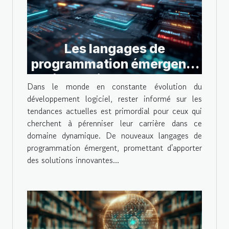
Les langages de
programmation émergents
à surveiller pour une
Dans le monde en constante évolution du
carrière en développement
développement logiciel, rester informé sur les
logiciel
tendances actuelles est primordial pour ceux qui
cherchent à pérenniser leur carrière dans ce
domaine dynamique. De nouveaux langages de
programmation émergent, promettant d'apporter
des solutions innovantes...