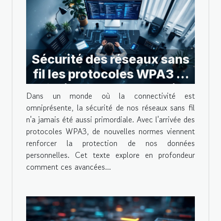
Sécurité des réseaux sans
fil les protocoles WPA3 et
leur impact sur votre vie
Dans un monde où la connectivité est
privée
omniprésente, la sécurité de nos réseaux sans fil
n'a jamais été aussi primordiale. Avec l'arrivée des
protocoles WPA3, de nouvelles normes viennent
renforcer la protection de nos données
personnelles. Cet texte explore en profondeur
comment ces avancées...