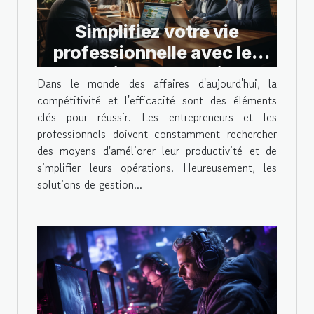
Simplifiez votre vie
professionnelle avec les
solutions de gestion
Dans le monde des affaires d'aujourd'hui, la
d'entreprise
compétitivité et l'efficacité sont des éléments
clés pour réussir. Les entrepreneurs et les
professionnels doivent constamment rechercher
des moyens d'améliorer leur productivité et de
simplifier leurs opérations. Heureusement, les
solutions de gestion...