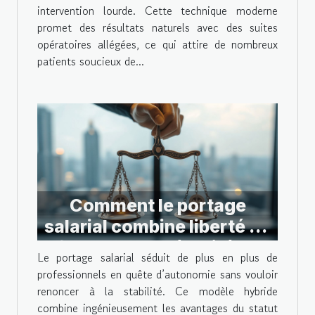
intervention lourde. Cette technique moderne
promet des résultats naturels avec des suites
opératoires allégées, ce qui attire de nombreux
patients soucieux de...
Comment le portage
salarial combine liberté de
freelance et sécurité du
Le portage salarial séduit de plus en plus de
salariat
professionnels en quête d’autonomie sans vouloir
renoncer à la stabilité. Ce modèle hybride
combine ingénieusement les avantages du statut