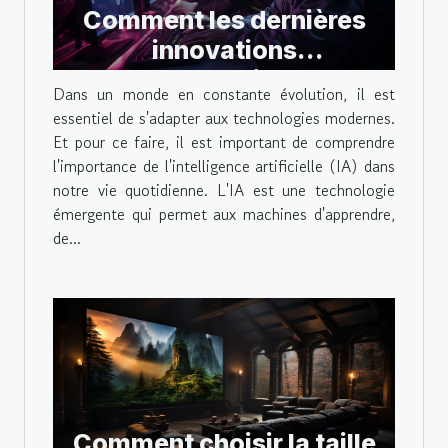
Comment les dernières
innovations
technologiques
Dans un monde en constante évolution, il est
améliorent-elles
essentiel de s'adapter aux technologies modernes.
l'expérience de jeu en ligne
Et pour ce faire, il est important de comprendre
l'importance de l'intelligence artificielle (IA) dans
?
notre vie quotidienne. L'IA est une technologie
émergente qui permet aux machines d'apprendre,
de...
Comment choisir la taille