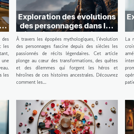
Exploration des évolutions
E
al
des personnages dans les
?
épopées mythologiques
r des
À travers les épopées mythologiques, l’évolution
La r
t les
des personnages fascine depuis des siècles les
croi
tant,
passionnés de récits légendaires. Cet article
amé
r une
plonge au cœur des transformations, des quêtes
int
veau.
et des dilemmes qui forgent les héros et
prom
s les
héroïnes de ces histoires ancestrales. Découvrez
opér
comment les...
pati