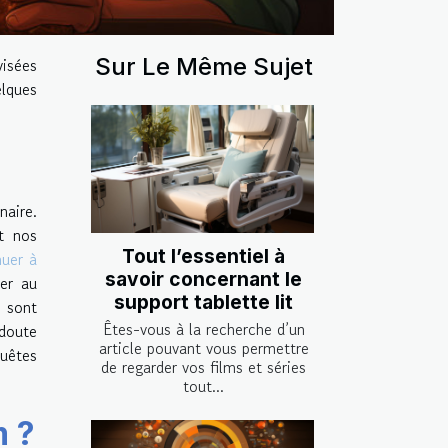
Sur Le Même Sujet
visées
elques
naire.
nt nos
Tout l’essentiel à
nuer à
savoir concernant le
ner au
support tablette lit
s sont
Êtes-vous à la recherche d’un
 doute
article pouvant vous permettre
quêtes
de regarder vos films et séries
tout...
m ?